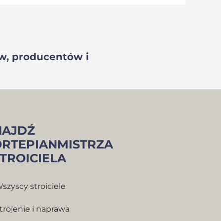
ów, producentów i
NAJDŹ
ORTEPIANMISTRZA
STROICIELA
szyscy stroiciele
trojenie i naprawa