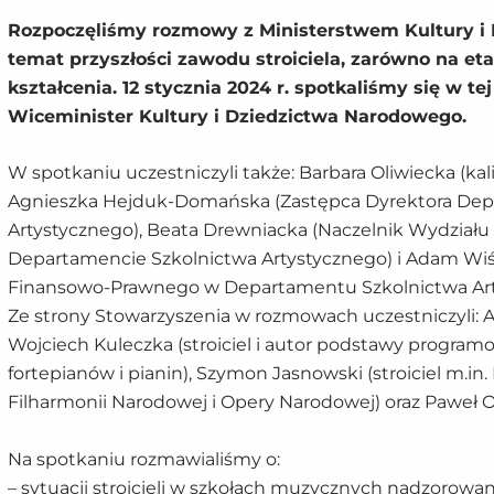
Rozpoczęliśmy rozmowy z Ministerstwem Kultury i
temat przyszłości zawodu stroiciela, zarówno na eta
kształcenia. 12 stycznia 2024 r. spotkaliśmy się w t
Wiceminister Kultury i Dziedzictwa Narodowego.
W spotkaniu uczestniczyli także: Barbara Oliwiecka (kal
Agnieszka Hejduk-Domańska (Zastępca Dyrektora Dep
Artystycznego), Beata Drewniacka (Naczelnik Wydziału
Departamencie Szkolnictwa Artystycznego) i Adam Wiś
Finansowo-Prawnego w Departamentu Szkolnictwa Art
Ze strony Stowarzyszenia w rozmowach uczestniczyli: A
Wojciech Kuleczka (stroiciel i autor podstawy program
fortepianów i pianin), Szymon Jasnowski (stroiciel m.i
Filharmonii Narodowej i Opery Narodowej) oraz Paweł Ol
Na spotkaniu rozmawialiśmy o:
– sytuacji stroicieli w szkołach muzycznych nadzorow