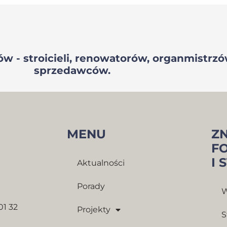
w - stroicieli, renowatorów, organmistrz
sprzedawców.
MENU
Z
F
I 
Aktualności
Porady
W
01 32
Projekty
S