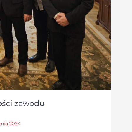
łości zawodu
znia 2024