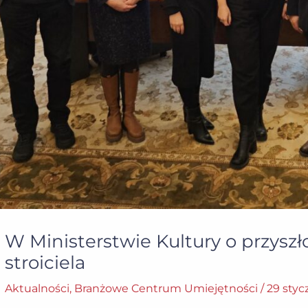
W Ministerstwie Kultury o przysz
stroiciela
Aktualności
,
Branżowe Centrum Umiejętności
/
29 styc