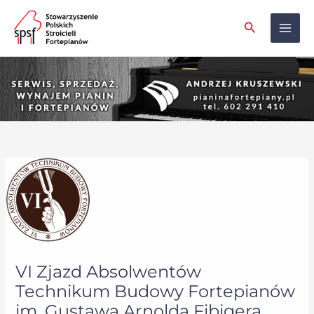
Skip
Mai
Search
to
Men
content
VI Zjazd Absolwentów
Technikum Budowy Fortepianów
im. Gustawa Arnolda Fibigera