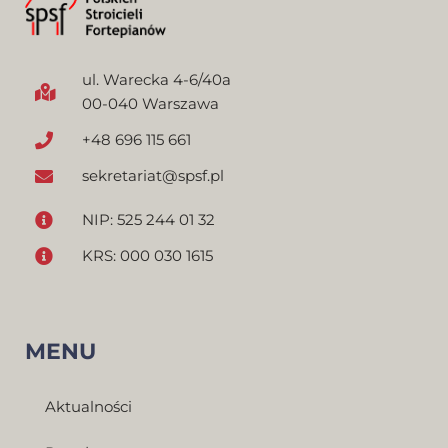
ul. Warecka 4-6/40a
00-040 Warszawa
+48 696 115 661
sekretariat@spsf.pl
NIP: 525 244 01 32
KRS: 000 030 1615
MENU
Aktualności