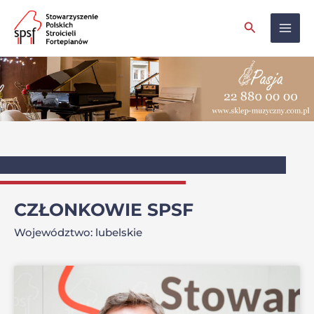
Skip
Mai
Search
to
Men
content
CZŁONKOWIE SPSF
Województwo: lubelskie