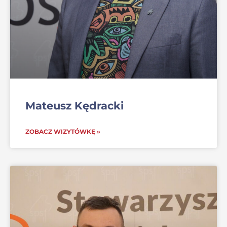
Mateusz Kędracki
ZOBACZ WIZYTÓWKĘ »