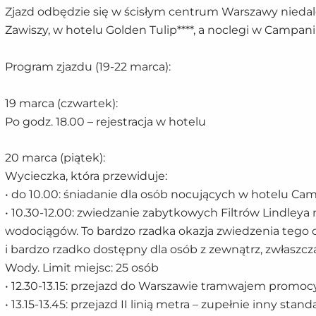
Zjazd odbędzie się w ścisłym centrum Warszawy niedal
Zawiszy, w hotelu Golden Tulip****, a noclegi w Campanil
Program zjazdu (19-22 marca):
19 marca (czwartek):
Po godz. 18.00 – rejestracja w hotelu
20 marca (piątek):
Wycieczka, która przewiduje:
• do 10.00: śniadanie dla osób nocujących w hotelu Ca
• 10.30-12.00: zwiedzanie zabytkowych Filtrów Lindley
wodociągów. To bardzo rzadka okazja zwiedzenia tego o
i bardzo rzadko dostępny dla osób z zewnątrz, zwłaszcz
Wody. Limit miejsc: 25 osób
• 12.30-13.15: przejazd do Warszawie tramwajem promoc
• 13.15-13.45: przejazd II linią metra – zupełnie inny stan