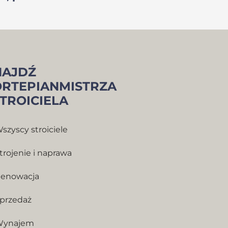
NAJDŹ
ORTEPIANMISTRZA
STROICIELA
szyscy stroiciele
trojenie i naprawa
enowacja
przedaż
Wynajem