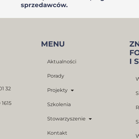
sprzedawców.
MENU
Z
F
I 
Aktualności
Porady
W
01 32
Projekty
S
 1615
Szkolenia
R
Stowarzyszenie
S
Kontakt