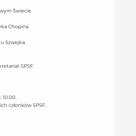
 Nowym Świecie
ryka Chopina
i u Szwejka
retariat SPSF.
 10.00.
kich członków SPSF.