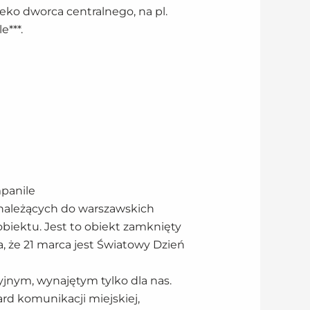
eko dworca centralnego, na pl.
e***.
mpanile
a należących do warszawskich
biektu. Jest to obiekt zamknięty
a, że 21 marca jest Światowy Dzień
yjnym, wynajętym tylko dla nas.
dard komunikacji miejskiej,