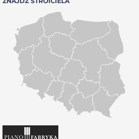
ZNAJDŹ STROICIELA