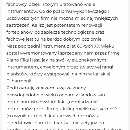
fachowcy, dzięki którym uratowano wiele
instrumentów. Co do poziomu wykonawczego i
uczciwości tych firm nie można mieć najmniejszych
zastrzeżeń. Kalisz jest potentatem renowacji
fortepianów, bo zaplecze technologiczne oraz
fachowe jest tu na bardzo dobrym poziomie.
Nasz poprzedni instrument z lat 60-tych XX wieku
został wyremontowany i sprzedany nam przez firmę
Piano Fiks i jest, jak na swój wiek, znakomitym
instrumentem, chwalonym przez światowej rangi
pianistów, którzy występowali na nim w kaliskiej
Filharmonii.
Podtrzymuję zarazem tezę, że znany
prawdopodobnie wielu osobom w środowisku
fortepianmistrzowskim fakt „odmładzania”
fortepianów przez firmę z którą mieliśmy styczność
(co wynika z moich kuluarowych rozmów z
przedstawicielami tej branży – niestety już po
zamknięciu przetargu), nie znalazł wcześniej finału w