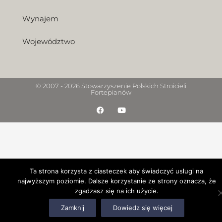
Wynajem
Województwo
© 2007 - 2026 Stowarzyszenie Polskich Stroicieli
Fortepianów
F
Y
a
o
c
u
e
t
b
u
o
b
o
e
k
Ta strona korzysta z ciasteczek aby świadczyć usługi na
najwyższym poziomie. Dalsze korzystanie ze strony oznacza, że
zgadzasz się na ich użycie.
Zamknij
Dowiedz się więcej