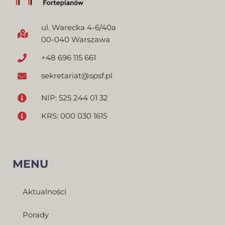
ul. Warecka 4-6/40a
00-040 Warszawa
+48 696 115 661
sekretariat@spsf.pl
NIP: 525 244 01 32
KRS: 000 030 1615
MENU
Aktualności
Porady