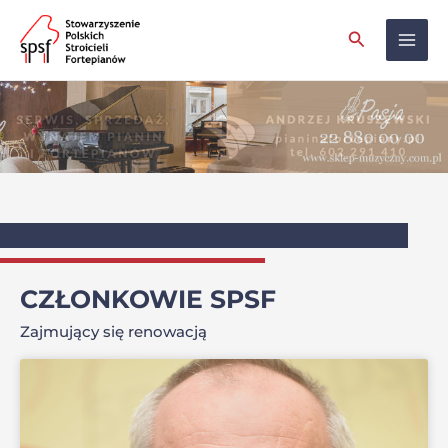
Skip
Mai
Search
to
Men
content
CZŁONKOWIE SPSF
Zajmujący się renowacją
Strona
Strona
Strona
Strona